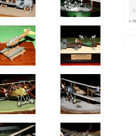
3
« F