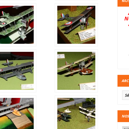
NOS
N
ARC
NOS