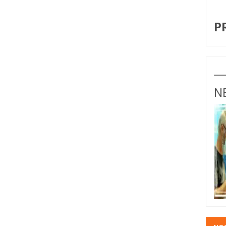
I
P
N