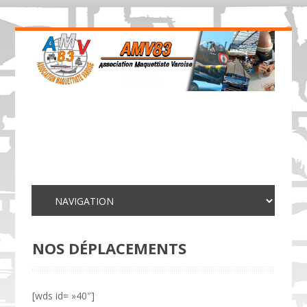
NOS DÉPLACEMENTS
[wds id= »40″]