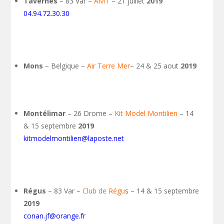
Tavernes
– 83 Var –
AMT
– 21 juillet
2019
04.94.72.30.30
Mons
– Belgique –
Air Terre Mer
– 24 & 25 aout
2019
Montélimar
– 26 Drome –
Kit Model Montilien
– 14
& 15 septembre
2019
kitmodelmontilien@laposte.net
Régus
– 83 Var –
Club de Régu
s – 14 & 15 septembre
2019
conan.jf@orange.fr