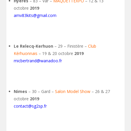
Hyères
– 83 – Var –
MAQUETTEXPO
– 12 & 13
octobre
2019
amv83kits@gmail.com
Le Relecq-Kerhuon
– 29 – Finistère –
Club
Kérhuonnais
– 19 & 20 octobre
2019
micbertrand@wanadoo.fr
Nimes
– 30 – Gard –
Salon Model Show
– 26 & 27
octobre
2019
contact@sg2sp.fr