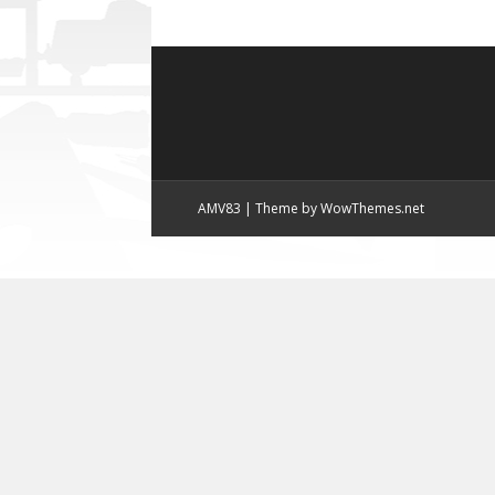
AMV83
|
Theme by WowThemes.net