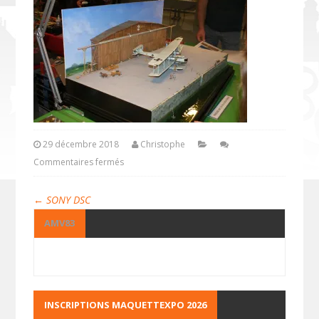
29 décembre 2018
Christophe
Commentaires fermés
←
SONY DSC
AMV83
INSCRIPTIONS MAQUETTEXPO 2026