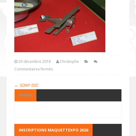
29 décembre 2018
Christophe
Commentaires fermés
←
SONY DSC
AMV83
INSCRIPTIONS MAQUETTEXPO 2026