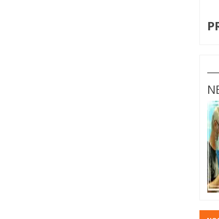
I
P
N