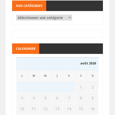
NOS CATÉGORIES
CALENDRIER
août 2026
L
M
M
J
V
S
D
1
2
3
4
5
6
7
8
9
10
11
12
13
14
15
16