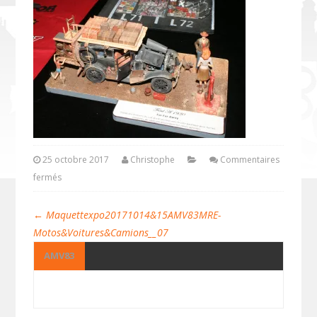
25 octobre 2017
Christophe
Commentaires
fermés
←
Maquettexpo20171014&15AMV83MRE-
Motos&Voitures&Camions__07
AMV83