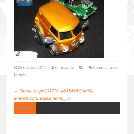
25 octobre 2017
Christophe
Commentaires
fermés
←
Maquettexpo20171014&15AMV83MRE-
Motos&Voitures&Camions__37
AMV83