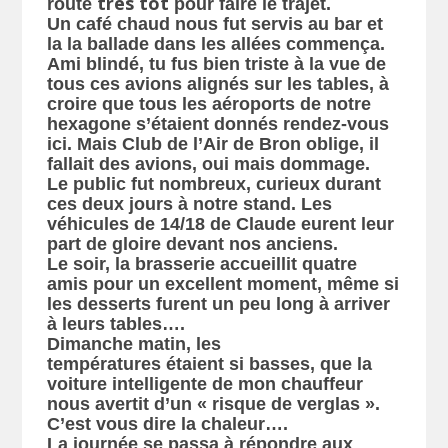
très tôt
route
pour faire le trajet.
Un café chaud nous fut servis au bar et
la la ballade dans les allées commença.
Ami blindé, tu fus bien triste à la vue de
tous ces avions alignés sur les tables, à
croire que tous les aéroports de notre
hexagone s’étaient donnés rendez-vous
ici. Mais Club de l’Air de Bron oblige, il
fallait des avions, oui mais dommage.
Le public fut nombreux, curieux durant
ces deux jours à notre stand. Les
véhicules de 14/18 de Claude eurent leur
part de gloire devant nos anciens.
Le soir, la brasserie accueillit quatre
amis pour un excellent moment, même si
les desserts furent un peu long à arriver
à leurs tables….
Dimanche matin, les
températures étaient si basses, que la
voiture intelligente de mon chauffeur
nous avertit d’un « risque de verglas ».
C’est vous dire la chaleur….
La journée se passa à répondre aux