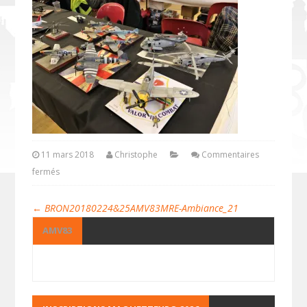
11 mars 2018
Christophe
Commentaires
fermés
←
BRON20180224&25AMV83MRE-Ambiance_21
AMV83