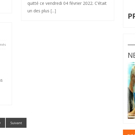
quitté ce vendredi 04 février 2022. C’était
I
un des plus
[...]
P
més
N
ns
0
Suivant