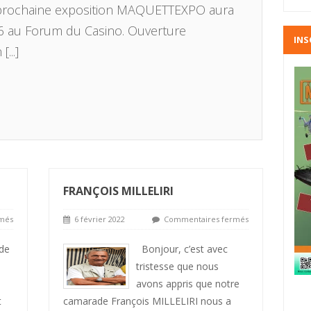
rochaine exposition MAQUETTEXPO aura
26 au Forum du Casino. Ouverture
INS
n
[...]
FRANÇOIS MILLELIRI
més
6 février 2022
Commentaires fermés
de
Bonjour, c’est avec
tristesse que nous
avons appris que notre
t
camarade François MILLELIRI nous a