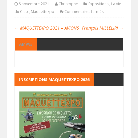
6 novembre 2021
Christophe
Expositions
,
La vie
du Club
,
Maquettexpo
Commentaires fermés
←
MAQUETTEXPO 2021 – AVIONS
François MILLELIRI
→
AMV83
INSCRIPTIONS MAQUETTEXPO 2026