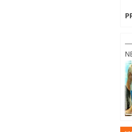
I
P
N