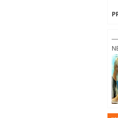
I
P
N