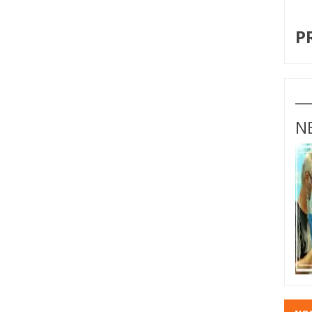
I
P
N