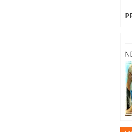
I
P
N