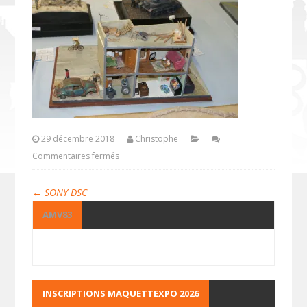
29 décembre 2018
Christophe
Commentaires fermés
←
SONY DSC
AMV83
INSCRIPTIONS MAQUETTEXPO 2026