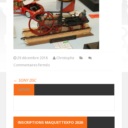
29 décembre 2018
Christophe
Commentaires fermés
←
SONY DSC
AMV83
INSCRIPTIONS MAQUETTEXPO 2026