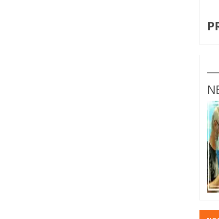
I
P
N