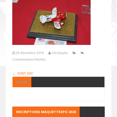
29 décembre 2018
Christophe
Commentaires fermés
←
SONY DSC
AMV83
INSCRIPTIONS MAQUETTEXPO 2026