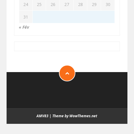
24
25
26
27
28
29
30
31
« Fév
AMV83
|
Theme by WowThemes.net