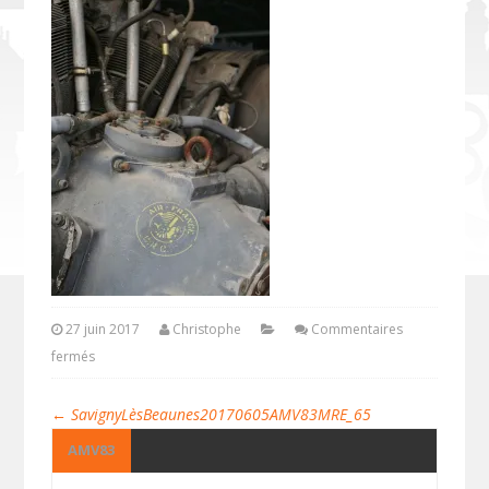
27 juin 2017
Christophe
Commentaires
fermés
←
SavignyLèsBeaunes20170605AMV83MRE_65
AMV83