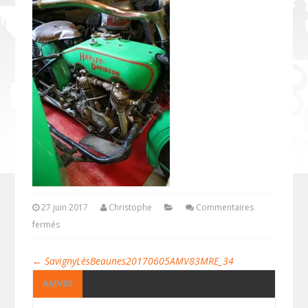
27 juin 2017
Christophe
Commentaires
fermés
←
SavignyLèsBeaunes20170605AMV83MRE_34
AMV83