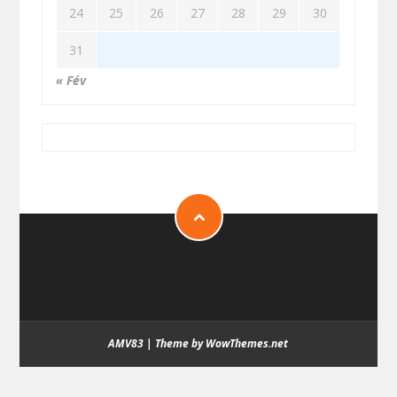
24
25
26
27
28
29
30
31
« Fév
AMV83
|
Theme by WowThemes.net