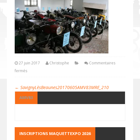
27 juin 2017
Christophe
Commentaires
fermés
←
SavignyLèsBeaunes20170605AMV83MRE_210
AMV83
INSCRIPTIONS MAQUETTEXPO 2026