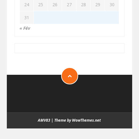
24
25
26
27
28
29
30
31
« Fév
AMV83
|
Theme by WowThemes.net