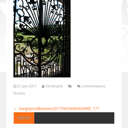
27 juin 2017
Christophe
Commentaires
fermés
←
SavignyLèsBeaunes20170605AMV83MRE_171
AMV83