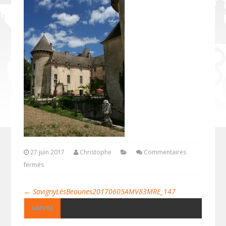
27 juin 2017
Christophe
Commentaires
fermés
←
SavignyLèsBeaunes20170605AMV83MRE_147
AMV83