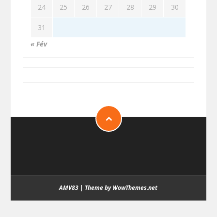
24
25
26
27
28
29
30
31
« Fév
AMV83
|
Theme by WowThemes.net