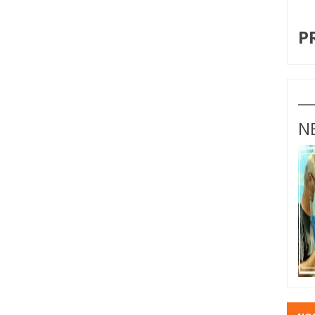
I
P
N