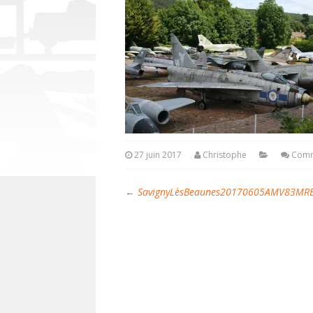
27 juin 2017
Christophe
Comm
←
SavignyLèsBeaunes20170605AMV83MR