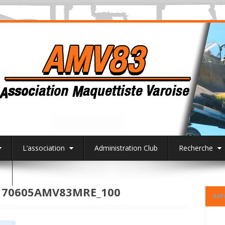
L’association
Administration Club
Recherche
3
170605AMV83MRE_100
AM