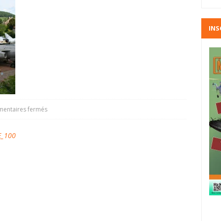
INS
entaires fermés
E_100