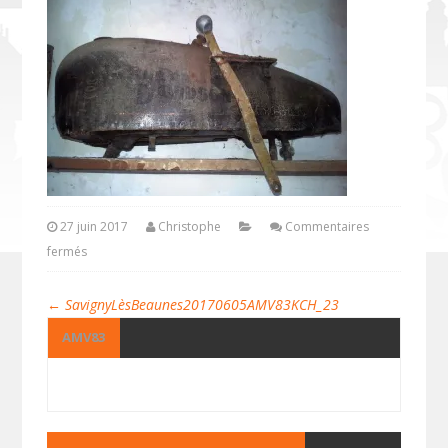
27 juin 2017
Christophe
Commentaires
fermés
←
SavignyLèsBeaunes20170605AMV83KCH_23
AMV83