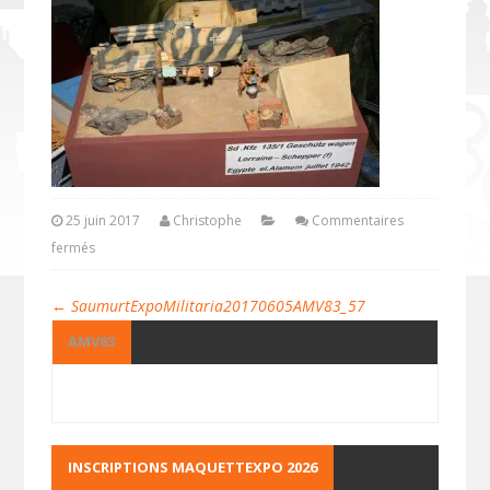
25 juin 2017
Christophe
Commentaires
fermés
←
SaumurtExpoMilitaria20170605AMV83_57
AMV83
INSCRIPTIONS MAQUETTEXPO 2026