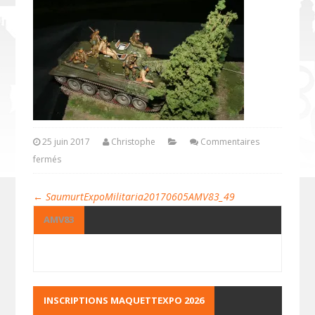
25 juin 2017
Christophe
Commentaires
fermés
←
SaumurtExpoMilitaria20170605AMV83_49
AMV83
INSCRIPTIONS MAQUETTEXPO 2026