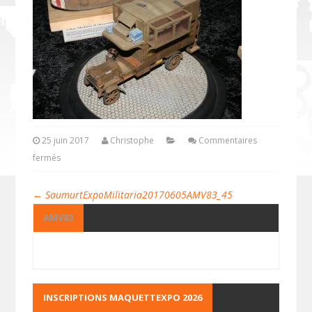
25 juin 2017
Christophe
Commentaires
fermés
←
SaumurtExpoMilitaria20170605AMV83_45
AMV83
INSCRIPTIONS MAQUETTEXPO 2026