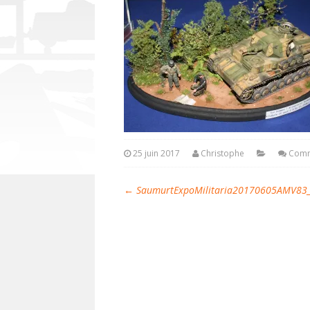
25 juin 2017
Christophe
Comm
←
SaumurtExpoMilitaria20170605AMV83