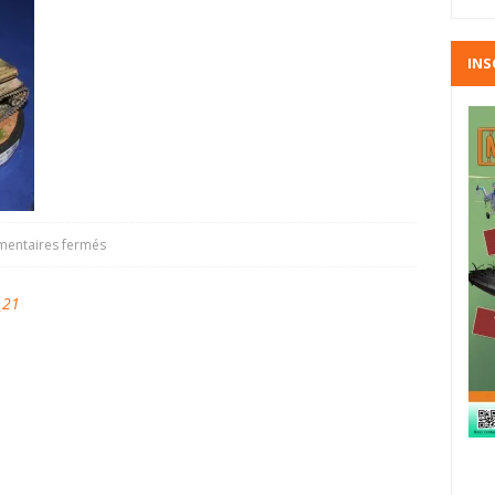
INS
entaires fermés
_21