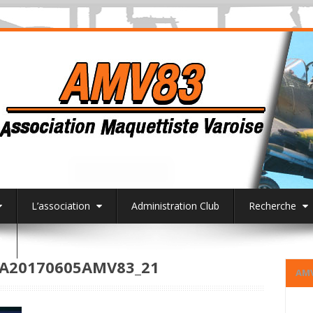
L’association
Administration Club
Recherche
3
A20170605AMV83_21
AM