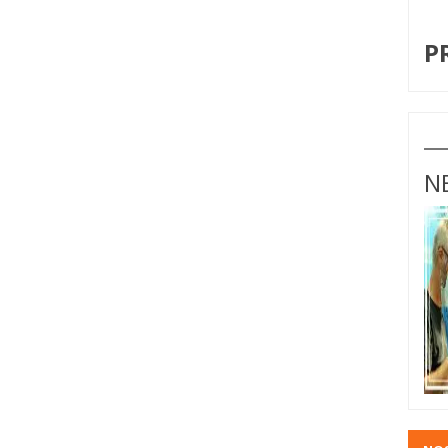
I
P
N