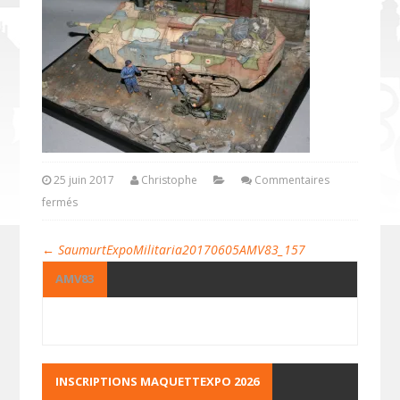
25 juin 2017
Christophe
Commentaires
fermés
←
SaumurtExpoMilitaria20170605AMV83_157
AMV83
INSCRIPTIONS MAQUETTEXPO 2026