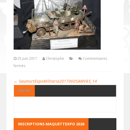
25 juin 2017
Christophe
Commentaires
fermés
←
SaumurtExpoMilitaria20170605AMV83_14
AMV83
INSCRIPTIONS MAQUETTEXPO 2026