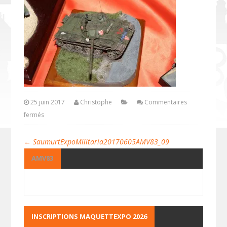
25 juin 2017
Christophe
Commentaires
fermés
←
SaumurtExpoMilitaria20170605AMV83_09
AMV83
INSCRIPTIONS MAQUETTEXPO 2026