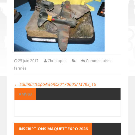
25 juin 2017
Christophe
Commentaires
fermés
←
SaumurtExpoAvions20170605AMV83_16
AMV83
INSCRIPTIONS MAQUETTEXPO 2026