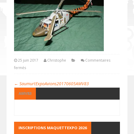
25 juin 2017
Christophe
Commentaires
fermés
←
SaumurtExpoAvions20170605AMV83
AMV83
INSCRIPTIONS MAQUETTEXPO 2026