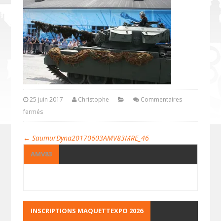
25 juin 2017
Christophe
Commentaires
fermés
←
SaumurDyna20170603AMV83MRE_46
AMV83
INSCRIPTIONS MAQUETTEXPO 2026