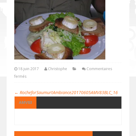
18 juin 2017
Christophe
Commentaires
fermés
←
RocheforSaumurtAmbiance20170605AMV83BLC_16
AMV83