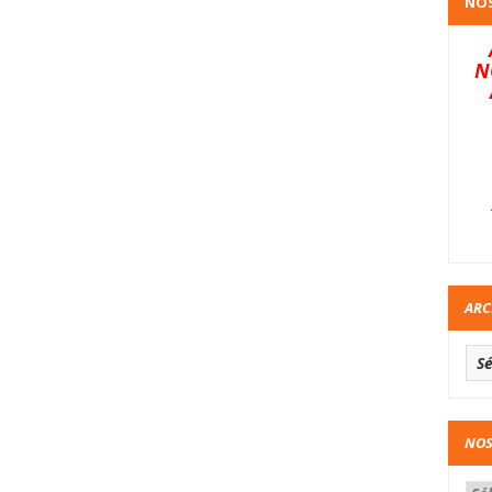
NOS
N
ARC
NOS