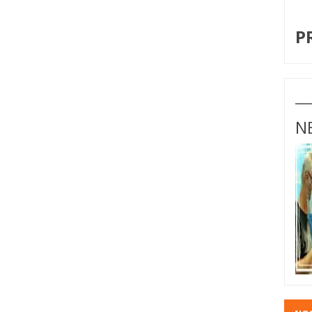
I
P
N