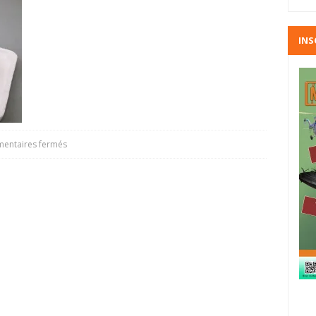
INS
entaires fermés