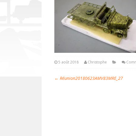
5 août 2018
Christophe
Comm
←
Réunion20180623AMV83MRE_27