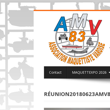
Contact
MAQUETTEXPO 2026
ACTUALITES PAGE FACEBOOK AMV8
RÉUNION20180623AMV8