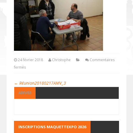
24 février 2018
Christophe
Commentaires
fermés
←
Réunion20180217AMV_3
AMV83
INSCRIPTIONS MAQUETTEXPO 2026