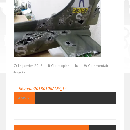
14 janvier 2018
Christophe
Commentaires
fermés
←
Réunion20180106AMV_14
AMV83