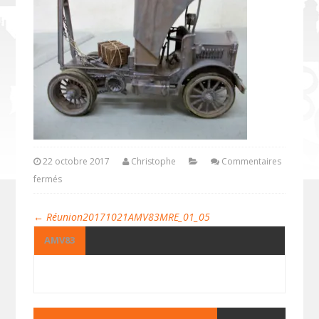
22 octobre 2017
Christophe
Commentaires
fermés
←
Réunion20171021AMV83MRE_01_05
AMV83