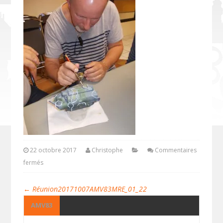
22 octobre 2017
Christophe
Commentaires
fermés
←
Réunion20171007AMV83MRE_01_22
AMV83