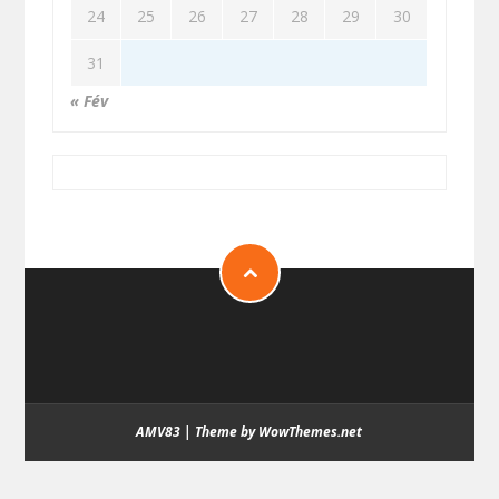
24
25
26
27
28
29
30
31
« Fév
AMV83
|
Theme by WowThemes.net