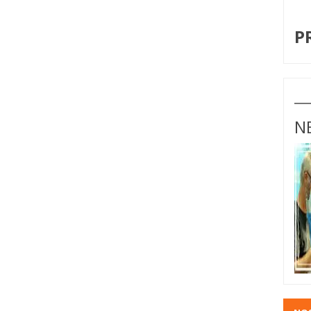
I
P
N