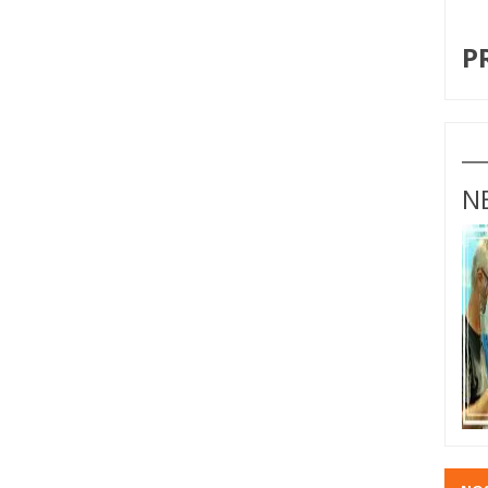
I
P
N