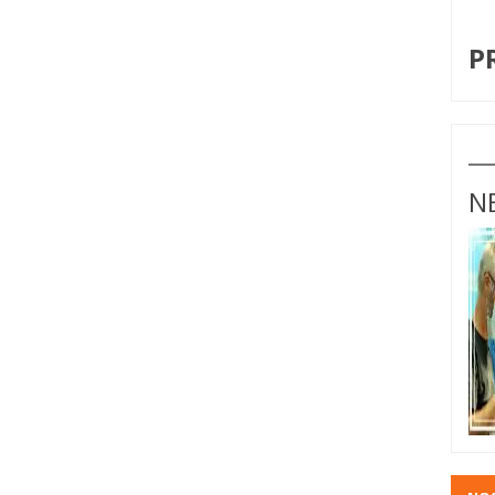
I
P
N