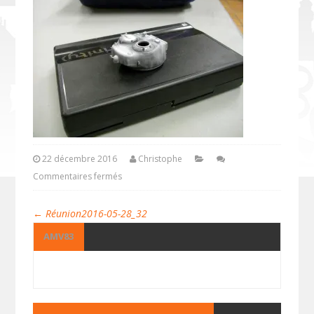
22 décembre 2016
Christophe
Commentaires fermés
←
Réunion2016-05-28_32
AMV83